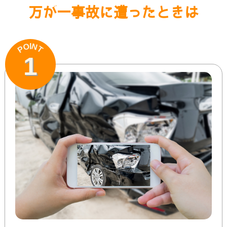
万が一事故に遭ったときは
N
O
I
P
T
1