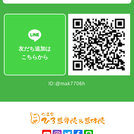
友だち追加は
こちらから
ID:@mak7706h