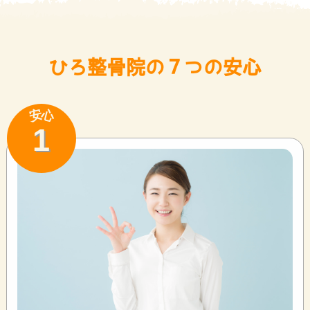
ひろ整骨院の７つの安心
安
心
1