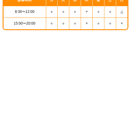
診療時間
月
火
水
木
金
土
日
8:30〜12:00
○
○
○
×
○
○
△
15:00〜20:00
○
○
○
×
○
○
×