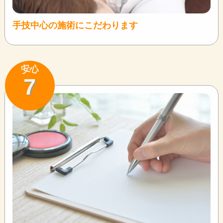
手技中心の施術にこだわります
安
心
7