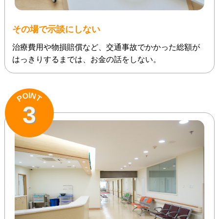
その場で示談にしない
治療費用や物損賠償など、交通事故でかかった総額が
はっきりするまでは、お金の話をしない。
N
O
I
P
T
3