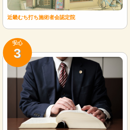
近畿むち打ち施術者会認定院
安
心
3