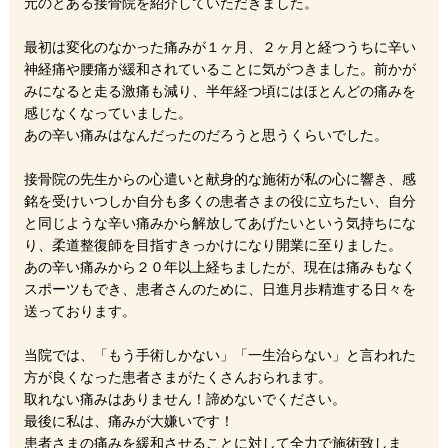
元のとある接骨院を紹介していただきました。
最初は変化のなかった痛みが１ヶ月、２ヶ月と経つうちに辛い
神経痛や腰痛が緩和されていることに気がつきました。前かが
みになると走る激痛も減り、半年経つ頃にはほとんどの痛みを
感じなくなっていました。
あの辛い痛みはなんだったのだろうと思うくらいでした。
接骨院の先生からの心遣いと献身的な施術が私の心に響き、感
銘を受けいつしか自分も多くの患者さまの役に立ちたい、自分
と同じような辛い痛みから解放してあげたいという気持ちにな
り、柔道整復師を目指すきっかけになり開業に至りました。
あの辛い痛みから２０年以上経ちましたが、現在は痛みもなく
スポーツもでき、患者さんのために、日進月歩精進する日々を
送っております。
当院では、「もう手術しかない」「一生治らない」と言われた
方が良くなった患者さまがたくさんおられます。
取れない痛みはありません！諦めないでください。
最後に私は、痛みが大嫌いです！
患者さまの痛みを緩和させることに対して全力で施術致しま