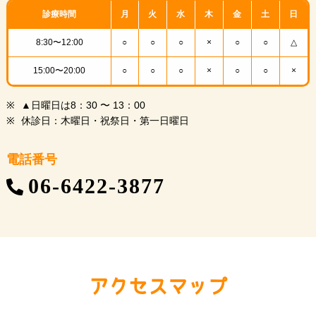
診療時間
月
火
水
木
金
土
日
8:30〜12:00
○
○
○
×
○
○
△
15:00〜20:00
○
○
○
×
○
○
×
▲日曜日は8：30 〜 13：00
休診日：木曜日・祝祭日・第一日曜日
電話番号
06-6422-3877
アクセスマップ