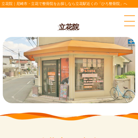
立花院｜尼崎市・立花で整骨院をお探しなら立花駅近くの「ひろ整骨院」へ
立花院