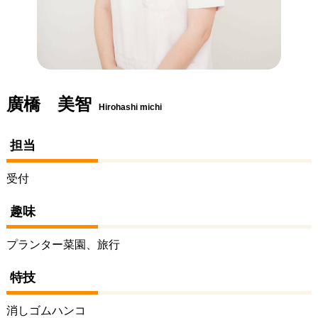
廣橋 美智
Hirohashi michi
担当
受付
趣味
プランター菜園、旅行
特技
消しゴムハンコ