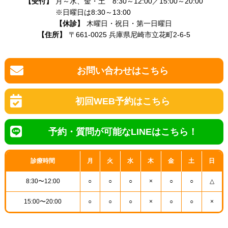
【受付】
月～水、金・土 8:30～12:00／15:00～20:00
※日曜日は8:30～13:00
【休診】
木曜日・祝日・第一日曜日
【住所】
〒661-0025 兵庫県尼崎市立花町2-6-5
お問い合わせはこちら
初回WEB予約はこちら
予約・質問が可能なLINEはこちら！
診療時間
月
火
水
木
金
土
日
8:30〜12:00
○
○
○
×
○
○
△
15:00〜20:00
○
○
○
×
○
○
×